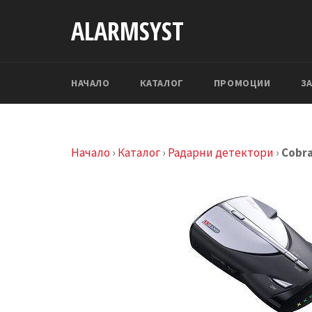
Skip
ALARMSYST
to
content
НАЧАЛО
КАТАЛОГ
ПРОМОЦИИ
ЗА
Начало
›
Каталог
›
Радарни детектори
›
Cobra