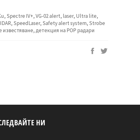
 Spectre IV+, VG-02 alert, laser, Ultra lite,
LIDAR, SpeedLaser, Safety alert system, Strobe
e известяване, детекция на POP радари
Сподели
Tweet
във
on
Facebook
Twitter
СЛЕДВАЙТЕ НИ
Facebook