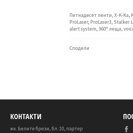
Петнадесет ленти, X-K-Ka, Ku,
ProLaser, ProLaser3, Stalker 
o
alert system, 360
леща, voic
Сподели
КОНТАКТИ
ПО
жк. Белите брези, бл. 10, партер