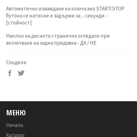
Автоматично изваждане на ключа ако START/STOP
бутона се натисне и задържи за ... секунди -
[стойност]
Наклон на дясното странично огледало при
включване на задна предавка - ДА / НЕ
Сподели
Сподели
Tweet
във
on
Facebook
Twitter
МЕНЮ
Начало
Каталог