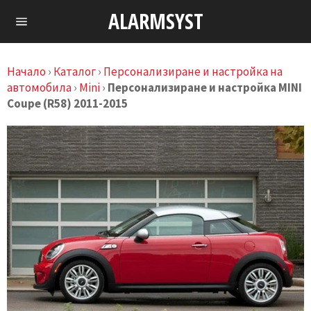
Skip
ALARMSYST
to
Навигация
content
Начало
›
Каталог
›
Персонализиране и настройка на
автомобила
›
Mini
›
Персонализиране и настройка MINI
Coupe (R58) 2011-2015