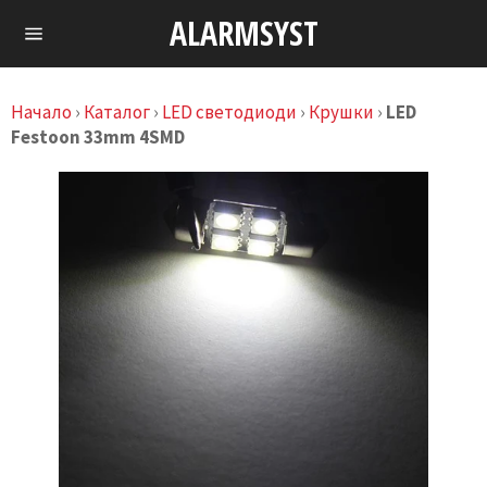
Skip
ALARMSYST
to
Навигация
content
Начало
›
Каталог
›
LED светодиоди
›
Крушки
›
LED
Festoon 33mm 4SMD