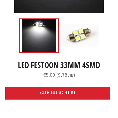
LED FESTOON 33MM 4SMD
Редовна
€5,00
(9,78 лв)
цена
+359 888 80 41 51