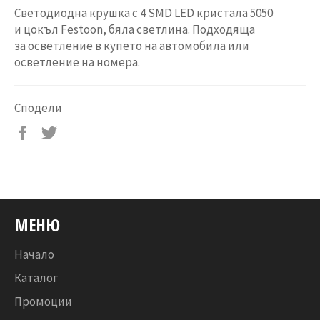
Светодиодна крушка с 4 SMD LED кристала 5050
и цокъл Festoon, бяла светлина. Подходяща
за осветление в купето на автомобила или
осветление на номера.
Сподели
Сподели
Tweet
във
on
Facebook
Twitter
МЕНЮ
Начало
Каталог
Промоции