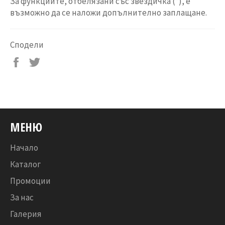
За функциите, отбелязани със звездичка (*), е
възможно да се наложи допълнително заплащане.
Сподели
Сподели
Tweet
във
on
Facebook
Twitter
МЕНЮ
Начало
Каталог
Промоции
За нас
Галерия