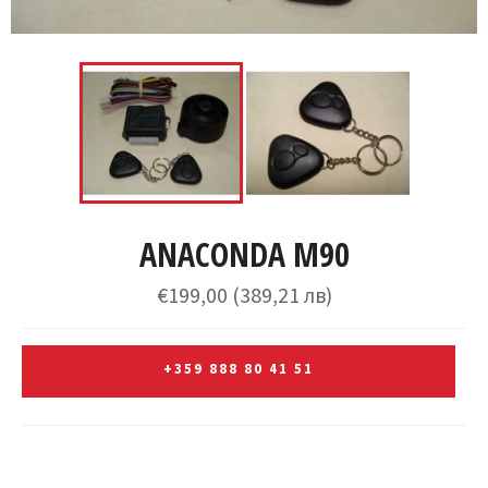
ANACONDA M90
Редовна
€199,00
(389,21 лв)
цена
+359 888 80 41 51