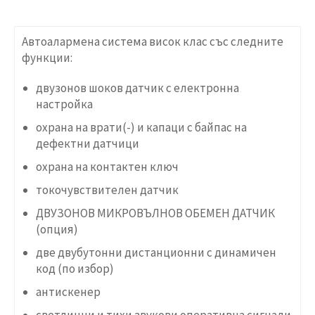
Автоалармена система висок клас със следните
функции:
двузонов шоков датчик с електронна
настройка
охрана на врати(-) и капаци с байпас на
дефектни датчици
охрана на контактен ключ
токочувствителен датчик
ДВУЗОНОВ МИКРОВЪЛНОВ ОБЕМЕН ДАТЧИК
(опция)
две двубутонни дистанционни с динамичен
код
(по избор)
антискенер
светлинни и тихи звукови оперативнa сигнали