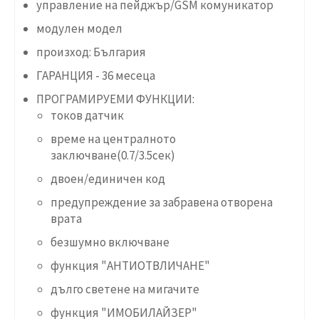
управление на пейджър/GSM комуникатор
модулен модел
произход: България
ГАРАНЦИЯ - 36 месеца
ПРОГРАМИРУЕМИ ФУНКЦИИ:
токов датчик
време на централното
заключване(0.7/3.5сек)
двоен/единичен код
предупреждение за забравена отворена
врата
безшумно включване
функция "АНТИОТВЛИЧАНЕ"
дълго светене на мигачите
функция "ИМОБИЛАЙЗЕР"