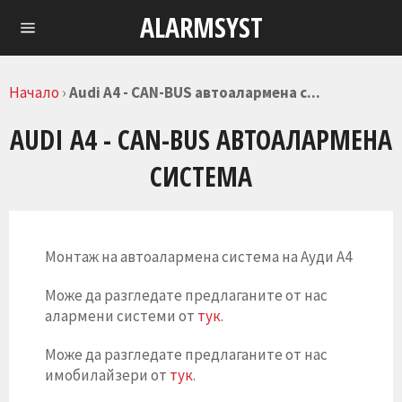
Skip
ALARMSYST
to
Навигация
content
Начало
›
Audi A4 - CAN-BUS автоалармена с...
AUDI A4 - CAN-BUS АВТОАЛАРМЕНА
СИСТЕМА
Монтаж на автоалармена система на Ауди А4
Може да разгледате предлаганите от нас
алармени системи от
тук
.
Може да разгледате предлаганите от нас
имобилайзери от
тук
.