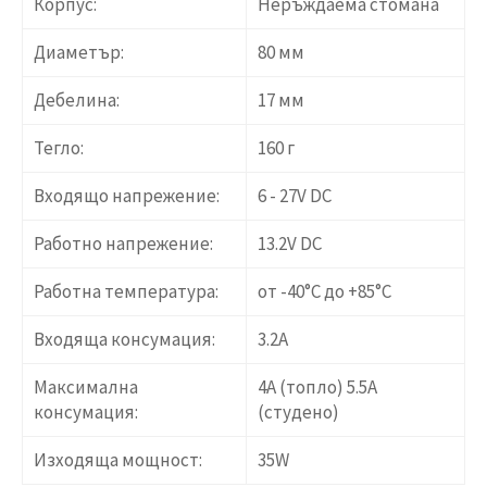
Корпус:
Неръждаема стомана
Диаметър:
80 мм
Дебелина:
17 мм
Тегло:
160 г
Входящо напрежение:
6 - 27V DC
Работно напрежение:
13.2V DC
Работна температура:
от -40°C до +85°C
Входяща консумация:
3.2А
Максимална
4A (топло) 5.5А
консумация:
(студено)
Изходяща мощност:
35W