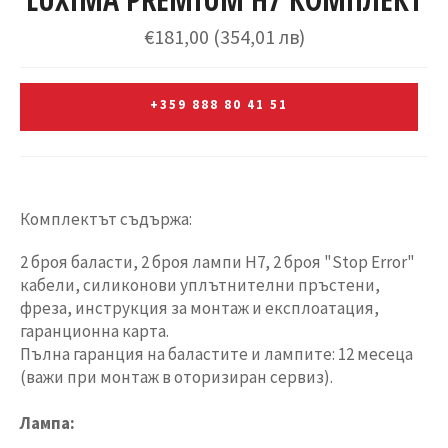
Редовна
€181,00
(354,01 лв)
цена
+359 888 80 41 51
Комплектът съдържа:
2 броя баласти, 2 броя лампи H7, 2 броя "Stop Error"
кабели, силиконови уплътнителни пръстени,
фреза, инструкция за монтаж и експлоатация,
гаранционна карта.
Пълна гаранция на баластите и лампите: 12 месеца
(важи при монтаж в оторизиран сервиз).
Лампа: