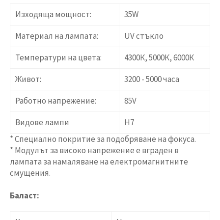
Изходяща мощност:
35W
Материал на лампата:
UV стъкло
Температури на цвета:
4300К, 5000К, 6000К
Живот:
3200 - 5000 часа
Работно напрежение:
85V
Видове лампи
Н7
* Специално покритие за подобряване на фокуса.
* Модулът за високо напрежение е вграден в
лампата за намаляване на електромагнитните
смущения.
Баласт: