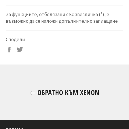
За функциите, отбелязани със звездичка (*), е
възможно да се наложи допълнително заплащане.
Сподели
Сподели
Tweet
във
on
Facebook
Twitter
ОБРАТНО КЪМ XENON